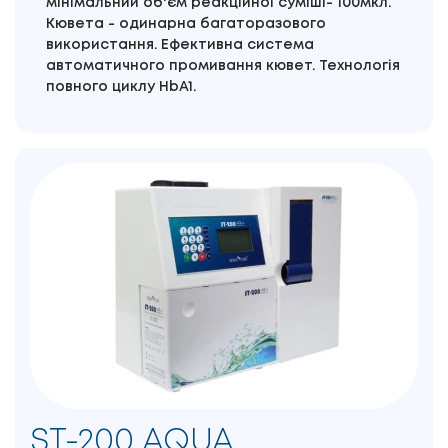
мінімальний об'єм реакційної суміші- 100мкл.
Кювета - одинарна багаторазового
використання. Ефективна система
автоматичного промивання кювет. Технологія
повного циклу HbA1.
ST-200 AQUA