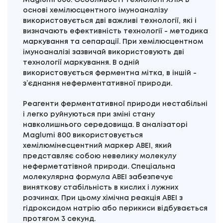
Maglumi 800. Особливості технології ХЛІА В
основі хемілюсцентного імуноаналізу
використовується дві важливі технології, які і
визначають ефективність технології - методика
маркування та сепарації. При хемілюсцентном
імуноаналізі зазвичай використовують дві
технології маркування. В одній
використовується ферментна мітка, в іншій -
з’єднання неферментативної природи.
Реагенти ферментативної природи нестабільні
і легко руйнуються при зміні стану
навколишнього середовища. В аналізаторі
Maglumi 800 використовується
хемілюмінесцентний маркер ABEI, який
представляє собою невелику молекулу
неферметатівной природи. Спеціальна
молекулярна формула ABEI забезпечує
виняткову стабільність в кислих і лужних
розчинах. При цьому хімічна реакція ABEI з
гідроксидом натрію або перикиси відбувається
протягом 3 секунд.