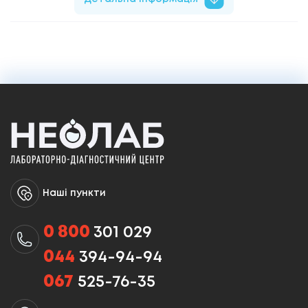
Наші пункти
0 800
301 029
044
394-94-94
067
525-76-35