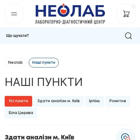
0
Neolab
Наші пункти
НАШІ ПУНКТИ
Усі пункти
Здати аналізи м. Київ
Ірпінь
Рокитне
Біла Церква
Здати аналізи м. Київ