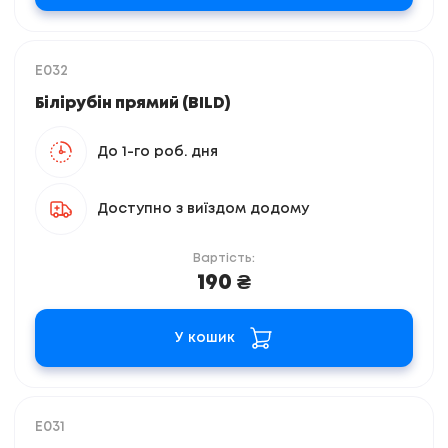
E032
Білірубін прямий (BILD)
До 1-го роб. дня
Доступно з виїздом додому
Вартість:
190 ₴
У кошик
E031