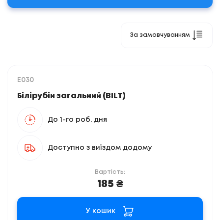
За замовчуванням
E030
Білірубін загальний (BILT)
До 1-го роб. дня
Доступно з виїздом додому
Вартість:
185 ₴
У кошик