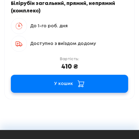
Білірубін загальний, прямий, непрямий
(комплекс)
До 1-го роб. дня
Доступно з виїздом додому
Вартість:
410 ₴
У кошик