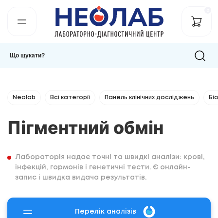
0
Neolab
Всі категорії
Панель клінічних досліджень
Бі
Пігментний обмін
Лабораторія надає точні та швидкі аналізи: крові,
інфекцій, гормонів і генетичні тести. Є онлайн-
запис і швидка видача результатів.
Перелік аналізів