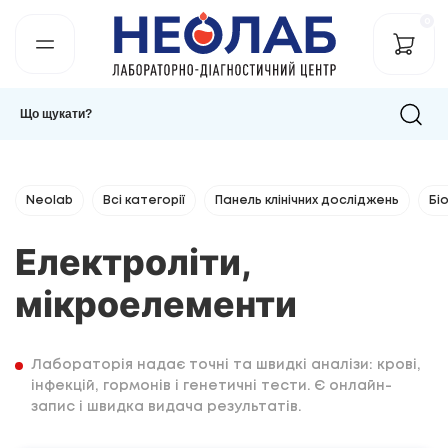
0
Neolab
Всі категорії
Панель клінічних досліджень
Бі
Електроліти,
мікроелементи
Лабораторія надає точні та швидкі аналізи: крові,
інфекцій, гормонів і генетичні тести. Є онлайн-
запис і швидка видача результатів.