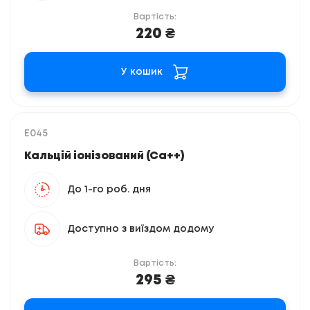
Вартість:
220 ₴
У кошик
E045
Кальцій іонізований (Са++)
До 1-го роб. дня
Доступно з виїздом додому
Вартість:
295 ₴