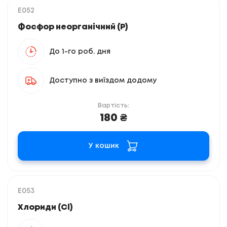
E052
Фосфор неорганічний (P)
До 1-го роб. дня
Доступно з виїздом додому
Вартість:
180 ₴
У кошик
E053
Хлориди (Cl)