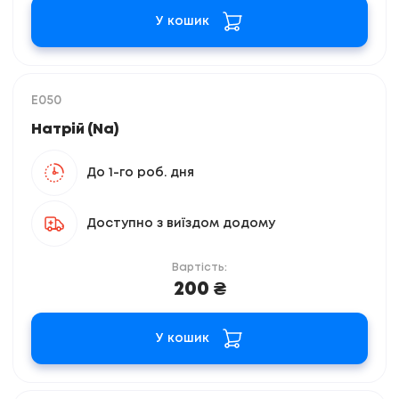
У кошик
E050
Натрій (Na)
До 1-го роб. дня
Доступно з виїздом додому
Вартість:
200 ₴
У кошик