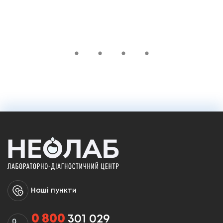
990 ₴
У кошик
Наші пункти
0 800
301 029