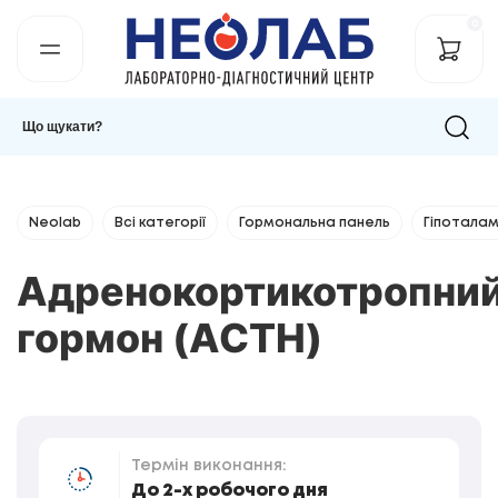
0
Neolab
Всі категорії
Гормональна панель
Гіпоталам
Адренокортикотропни
гормон (ACTH)
Термін виконання:
До 2-х робочого дня