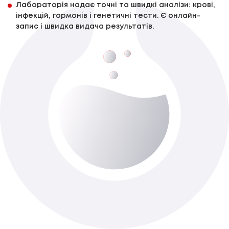
Лабораторія надає точні та швидкі аналізи: крові,
інфекцій, гормонів і генетичні тести. Є онлайн-
запис і швидка видача результатів.
Метанефрини (добова сеча)
До 9-ти роб. днів
Доступно з виїздом додому