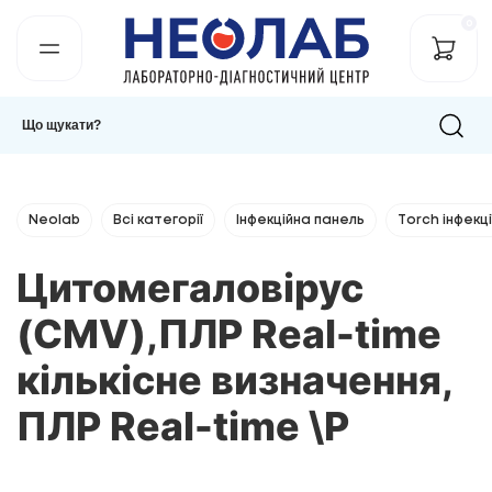
0
Neolab
Всі категорії
Інфекційна панель
Тorch інфекці
Цитомегаловірус
(CMV),ПЛР Real-time
кількісне визначення,
ПЛР Real-time \Р