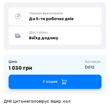
Термін виконання:
До 5-ти робочих днів
Доступно:
Виїзд додому
Ціна:
Артикул:
D012
1 030 грн
У кошик
ДНК Цитомегаловірус зішкр. кол