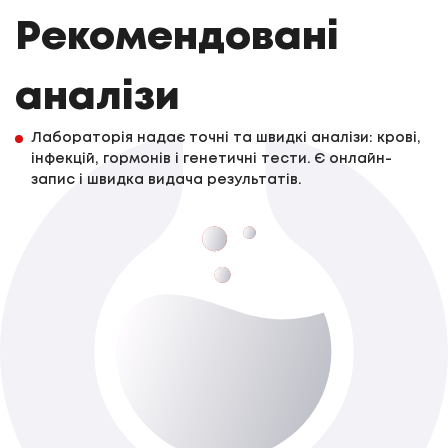
Рекомендовані
аналізи
Лабораторія надає точні та швидкі аналізи: крові,
інфекцій, гормонів і генетичні тести. Є онлайн-
запис і швидка видача результатів.
Цитомегаловірус (CMV),IgG
До 3-х роб. дня