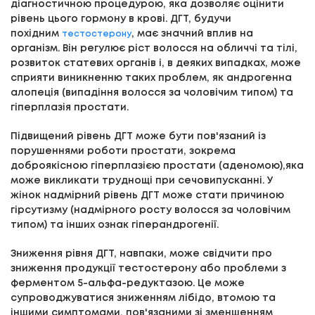
діагностичною процедурою, яка дозволяє оцінити
рівень цього гормону в крові. ДГТ, будучи
похідним
, має значний вплив на
тестостерону
організм. Він регулює ріст волосся на обличчі та тілі,
розвиток статевих органів і, в деяких випадках, може
сприяти виникненню таких проблем, як андрогенна
алопеція (випадіння волосся за чоловічим типом) та
гіперплазія простати.
Підвищений рівень ДГТ може бути пов'язаний із
порушеннями роботи простати, зокрема
доброякісною гіперплазією простати (аденомою),яка
може викликати труднощі при сечовипусканні. У
жінок надмірний рівень ДГТ може стати причиною
гірсутизму (надмірного росту волосся за чоловічим
типом) та інших ознак гіперандрогенії.
Зниження рівня ДГТ, навпаки, може свідчити про
зниження продукції тестостерону або проблеми з
ферментом 5-альфа-редуктазою. Це може
супроводжуватися зниженням лібідо, втомою та
іншими симптомами, пов'язаними зі зменшенням