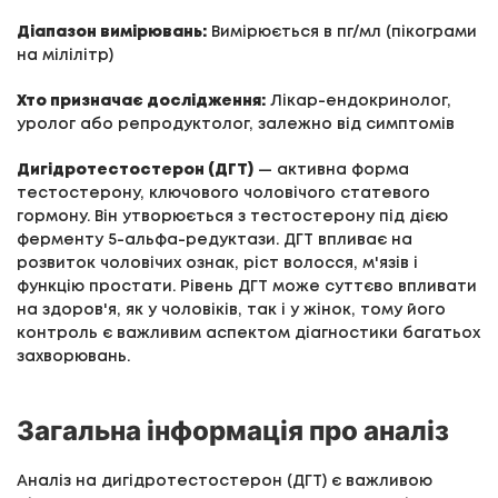
Діапазон вимірювань:
Вимірюється в пг/мл (пікограми
на мілілітр)
Хто призначає дослідження:
Лікар-ендокринолог,
уролог або репродуктолог, залежно від симптомів
Дигідротестостерон (ДГТ)
— активна форма
тестостерону, ключового чоловічого статевого
гормону. Він утворюється з тестостерону під дією
ферменту 5-альфа-редуктази. ДГТ впливає на
розвиток чоловічих ознак, ріст волосся, м'язів і
функцію простати. Рівень ДГТ може суттєво впливати
на здоров'я, як у чоловіків, так і у жінок, тому його
контроль є важливим аспектом діагностики багатьох
захворювань.
Загальна інформація про аналіз
Аналіз на дигідротестостерон (ДГТ) є важливою