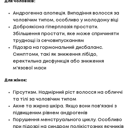
Для чоловіків:
Андрогенна алопеція. Випадіння волосся за
чоловічим типом, особливо у молодому віці
Доброякісна гіперплазія простати.
Збільшення простати, яке може спричиняти
труднощі із сечовипусканням
Підозра на гормональний дисбаланс.
Симптоми, такі як зниження лібідо,
еректильна дисфункція або зниження
м'язової маси
Для жінок:
Гірсутизм. Надмірний ріст волосся на обличчі
та тілі за чоловічим типом
Акне та жирна шкіра. Якщо вони пов'язані з
підвищеним рівнем андрогенів
Порушення менструального циклу. Особливо
при підозрі на синдром полікістозних яєчників