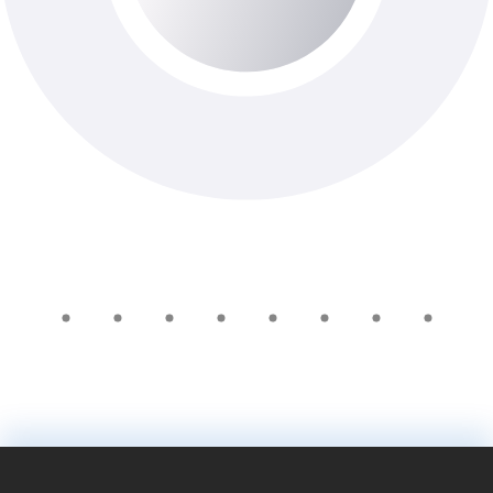
До 1-го роб. дня
Доступно з виїздом додому
370 ₴
У кошик