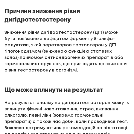
Причини зниження рівня
дигідротестостерону
Зниження рівня дигідротестостерону (ДГТ) може
бути пов'язане з дефіцитом ферменту 5-альфа-
редуктази, який перетворює тестостерон у ДГТ,
гіпогонадизмом (зниженою функцією статевих
залоз),прийомом антиандрогенних препаратів або
гормональних порушень, що призводять до зниження
рівня тестостерону в організмі.
Що може вплинути на результат
На результат аналізу на дигідротестостерон можуть
вплинути фізичні навантаження, стрес, вживання
алкоголю, певні ліки (зокрема гормональні
препарати),а також час доби, коли проводився тест.
Важливо дотримуватись рекомендацій по підготовці