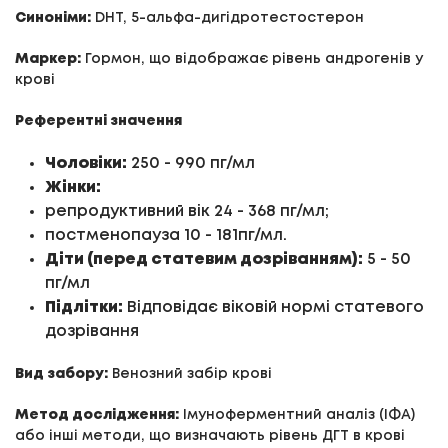
Синоніми:
DHT, 5-альфа-дигідротестостерон
Маркер:
Гормон, що відображає рівень андрогенів у
крові
Референтні значення
Чоловіки:
250 - 990 пг/мл
Жінки:
репродуктивний вік 24 - 368 пг/мл;
постменопауза 10 - 181пг/мл.
Діти (перед статевим дозріванням):
5 - 50
пг/мл
Підлітки:
Відповідає віковій нормі статевого
дозрівання
Вид забору:
Венозний забір крові
Метод дослідження:
Імуноферментний аналіз (ІФА)
або інші методи, що визначають рівень ДГТ в крові