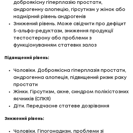
доброякісну гіперплазію простати,
андрогенну алопецію, гірсутизм у жінок або
надмірний рівень андрогенів
Знижений рівень. Може свідчити про дефіцит
5-альфа-редуктази, зниження продукції
тестостерону або проблеми з
функціонуванням статевих залоз
Підвищений рівень:
Чоловіки. Доброякісна гіперплазія простати,
андрогенна алопеція, підвищений ризик раку
простати
Жінки. Гірсутизм, акне, синдром полікістозних
яєчників (СПКЯ)
Діти. Передчасне статеве дозрівання
Знижений рівень:
Чоловіки. Гіпогонадизм, проблеми зі