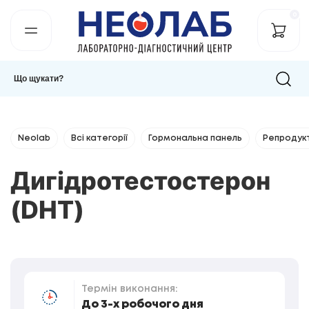
0
Neolab
Всі категорії
Гормональна панель
Репродук
Дигідротестостерон
(DHT)
Термін виконання:
До 3-х робочого дня