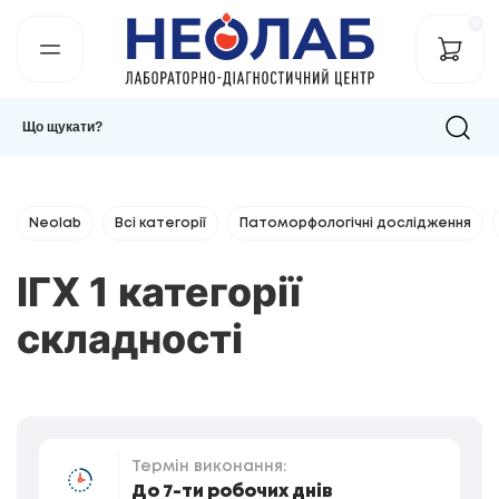
0
Neolab
Всі категорії
Патоморфологічні дослідження
ІГХ 1 категорії
складності
Термін виконання:
До 7-ти робочих днів