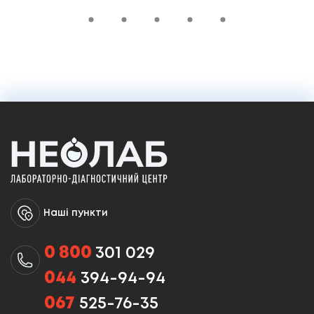
Наші пункти
0 800
301 029
044
394-94-94
067
525-76-35