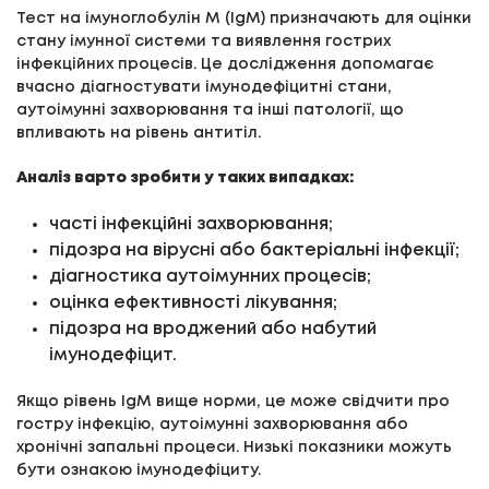
Тест на імуноглобулін М (IgM) призначають для оцінки
стану імунної системи та виявлення гострих
інфекційних процесів. Це дослідження допомагає
вчасно діагностувати імунодефіцитні стани,
аутоімунні захворювання та інші патології, що
впливають на рівень антитіл.
Аналіз варто зробити у таких випадках:
часті інфекційні захворювання;
підозра на вірусні або бактеріальні інфекції;
діагностика аутоімунних процесів;
оцінка ефективності лікування;
підозра на вроджений або набутий
імунодефіцит.
Якщо рівень IgM вище норми, це може свідчити про
гостру інфекцію, аутоімунні захворювання або
хронічні запальні процеси. Низькі показники можуть
бути ознакою імунодефіциту.