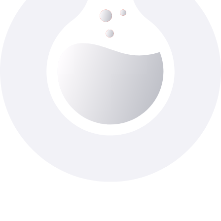
Імуноглобулін Е (загальний) \Р
До 2-х роб. дня
Доступно з виїздом додому
400 ₴
У кошик