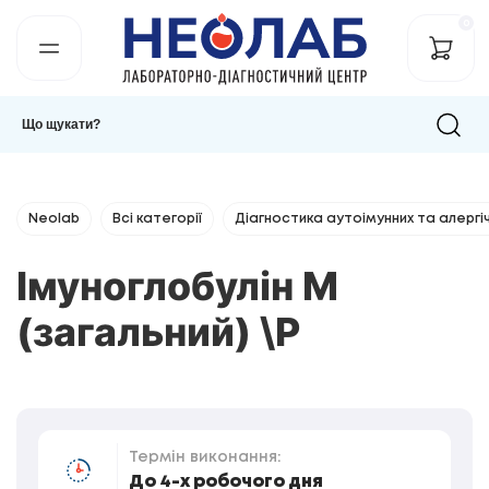
0
Neolab
Всі категорії
Діагностика аутоімунних та алергі
Імуноглобулін М
(загальний) \Р
Термін виконання:
До 4-х робочого дня