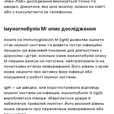
«Нео-Лаб» дослідження виконується точно та
швидко. Дізнатися, яка ціна аналізу, можна на сайті
або у консультанта за телефоном.
Імуноглобулін М: опис дослідження
Аналіз на immunoglobulin M (IgM) дозволяє оцінити
стан імунної системи та виявити гострі інфекційні
процеси. Це важливий показник для діагностики у
дорослих і дітей, оскільки саме імуноглобулін класу
М першим реагує на патогени, нейтралізуючи їх на
початкових етапах захворювання. Його рівень у крові
може свідчити про активну фазу інфекції або
порушення у роботі імунної системи.
IgM — це швидка, але короткотривала відповідь
імунної системи на інфекцію. Імуноглобулін G (IgG)
виробляється пізніше, зберігається довше й
забезпечує тривалий імунітет. Його високий рівень
може свідчити про перенесене захворювання або