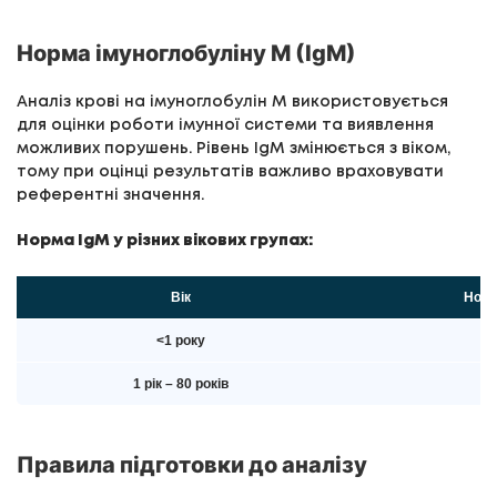
Норма імуноглобуліну М (IgМ)
Аналіз крові на імуноглобулін М використовується
для оцінки роботи імунної системи та виявлення
можливих порушень. Рівень IgM змінюється з віком,
тому при оцінці результатів важливо враховувати
референтні значення.
Норма IgM у різних вікових групах:
Вік
Норма
<1 року
0
1 рік – 80 років
0
Правила підготовки до аналізу