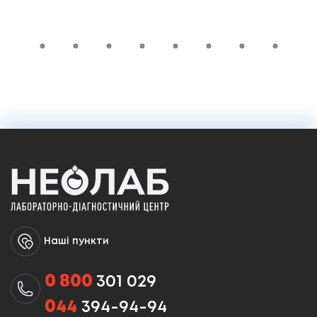
Наші пункти
0 800
301 029
044
394-94-94