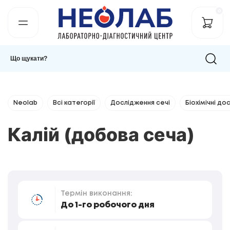
0
Neolab
Всі категорії
Дослідження сечі
Біохімічні до
Калій (добова сеча)
Термін виконання:
До 1-го робочого дня