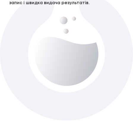
запис і швидка видача результатів.
Хлориди (добова сеча)
До 1-го роб. дня
Доступно з виїздом додому
195 ₴
У кошик