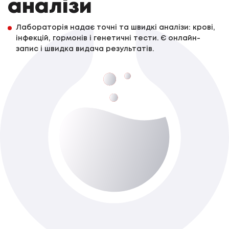
аналізи
Лабораторія надає точні та швидкі аналізи: крові,
інфекцій, гормонів і генетичні тести. Є онлайн-
запис і швидка видача результатів.
Аналіз калу на кишкові паразити (Parasep)
До 1-го роб. дня
Доступно з виїздом додому