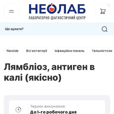
0
Neolab
Всі категорії
Інфекційна панель
Гельмінтози
Лямбліоз, антиген в
калі (якісно)
Термін виконання:
До 1-го робочого дня