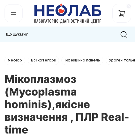
0
Neolab
Всі категорії
Інфекційна панель
Урогенітальні
Мікоплазмоз
(Mycoplasma
hominis),якісне
визначення , ПЛР Real-
time