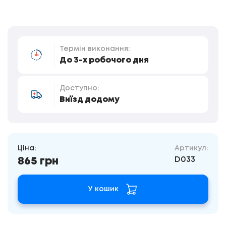
Термін виконання:
До 3-х робочого дня
Доступно:
Виїзд додому
Ціна:
Артикул:
D033
865 грн
У кошик