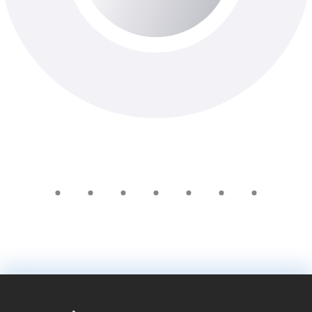
першої порції ранкової сечі),секрет
передміхурової залози, сперма),ПЛР Real-
Доступно з виїздом додому
time
750 ₴
У кошик