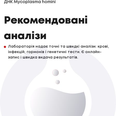
ДНК Mycoplasma homini
Рекомендовані
аналізи
Лабораторія надає точні та швидкі аналізи: крові,
інфекцій, гормонів і генетичні тести. Є онлайн-
запис і швидка видача результатів.
Уреаплазмоз (Ureaplasma
parvum),кількісне визначення (у/г зішкріб,
мазок з ротоглотки, виділення
кон&rsquo;юнктиви ока, зразки сечі (осад
До 3-х роб. дня