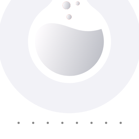
Резекція нирки \Р
До 7-ти роб. днів
Доступно з виїздом додому
1 965 ₴
У кошик