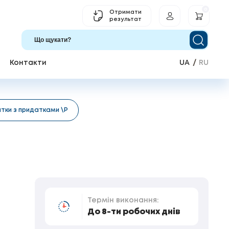
0
Отримати
результат
Контакти
UA
RU
тки з придатками \Р
Термін виконання:
До 8-ти робочих днів