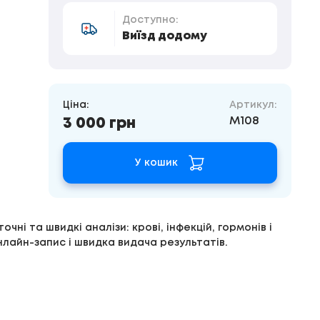
Доступно:
Виїзд додому
Ціна:
Артикул:
M108
3 000 грн
У кошик
чні та швидкі аналізи: крові, інфекцій, гормонів і
нлайн-запис і швидка видача результатів.