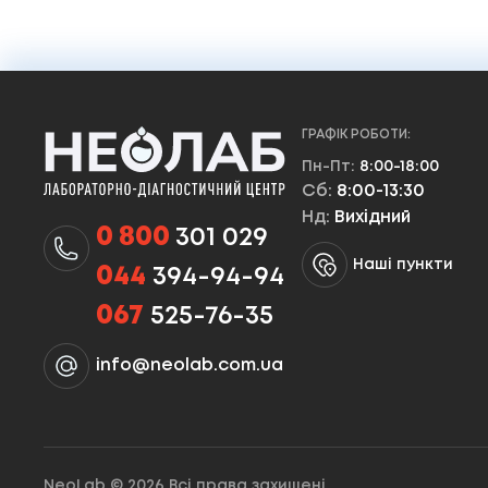
ГРАФІК РОБОТИ:
Пн-Пт:
8:00-18:00
Сб:
8:00-13:30
Нд:
Вихідний
0 800
301 029
Наші пункти
044
394-94-94
067
525-76-35
info@neolab.com.ua
NeoLab © 2026 Всі права захищені