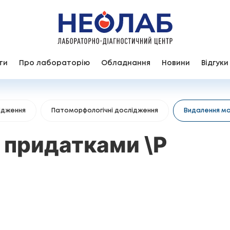
ти
Про лабораторію
Обладнання
Новини
Відгуки
ідження
Патоморфологічні дослідження
Видалення ма
 придатками \Р