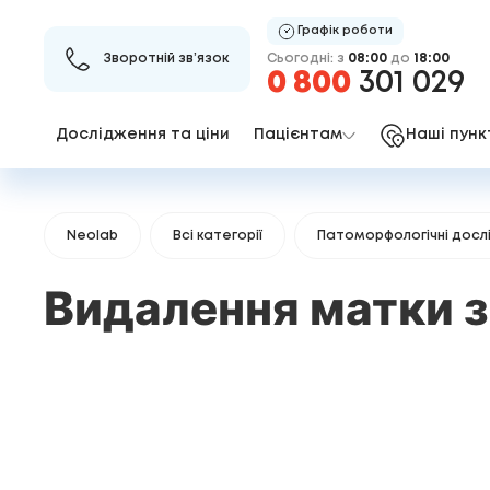
Графік роботи
Сьогодні: з
08:00
до
18:00
Зворотній зв’язок
0 800
301 029
Дослідження та ціни
Пацієнтам
Наші пунк
Neolab
Всі категорії
Патоморфологічні досл
Видалення матки з