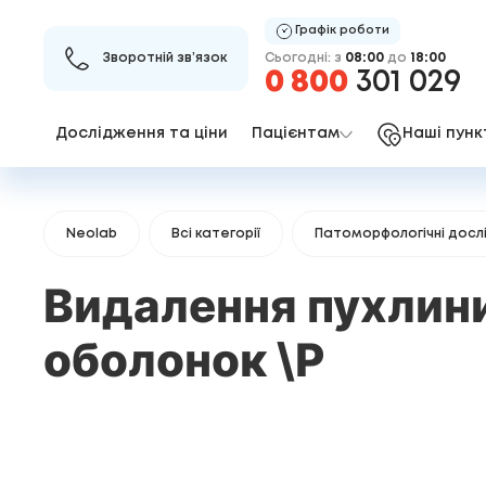
Графік роботи
Сьогодні: з
08:00
до
18:00
Зворотній зв’язок
0 800
301 029
Дослідження та ціни
Пацієнтам
Наші пунк
Neolab
Всі категорії
Патоморфологічні досл
Видалення пухлини 
оболонок \Р