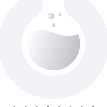
Резекція нирки \Р
До 7-ти роб. днів
Доступно з виїздом додому
1 965 ₴
У кошик