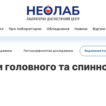
ти
Про лабораторію
Обладнання
Новини
Відгуки
ідження
Патоморфологічні дослідження
Видалення пух
головного та спинно