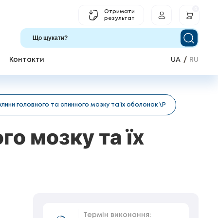
0
Отримати
результат
Контакти
UA
RU
лини головного та спинного мозку та їх оболонок \Р
го мозку та їх
Термін виконання: