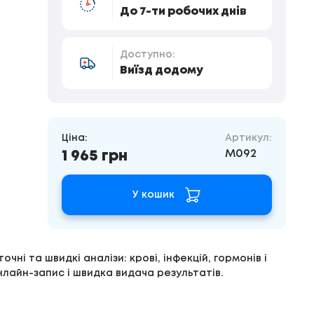
До 7-ти робочих днів
Доступно:
Виїзд додому
Ціна:
Артикул:
M092
1 965 грн
У кошик
чні та швидкі аналізи: крові, інфекцій, гормонів і
нлайн-запис і швидка видача результатів.