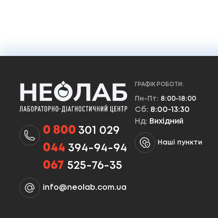
ГРАФІК РОБОТИ:
Пн-Пт:
8:00-18:00
Сб:
8:00-13:30
Нд:
Вихідний
0 800
301 029
Наші пункти
044
394-94-94
067
525-76-35
info@neolab.com.ua