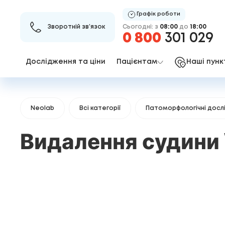
Графік роботи
Сьогодні: з
08:00
до
18:00
Зворотній зв’язок
0 800
301 029
Дослідження та ціни
Пацієнтам
Наші пунк
Neolab
Всі категорії
Патоморфологічні досл
Видалення судини 