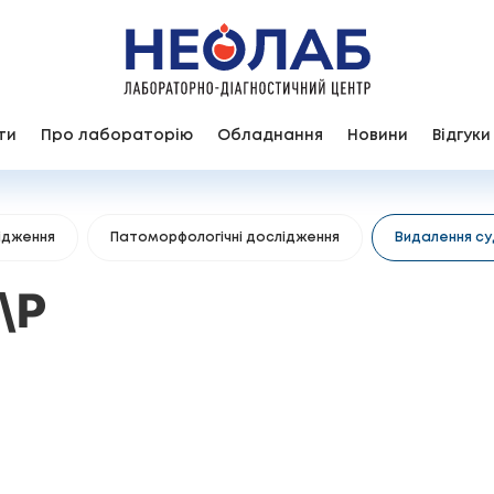
ти
Про лабораторію
Обладнання
Новини
Відгуки
ідження
Патоморфологічні дослідження
Видалення су
\Р