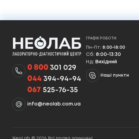
ГРАФІК РОБОТИ:
Пн-Пт:
8:00-18:00
Сб:
8:00-13:30
Нд:
Вихідний
0 800
301 029
Наші пункти
044
394-94-94
067
525-76-35
info@neolab.com.ua
NeoLab © 2026 Всі права захищені