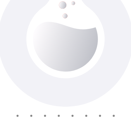
Резекція нирки \Р
До 7-ти роб. днів
Доступно з виїздом додому
1 965 ₴
У кошик