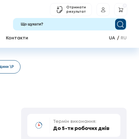
0
Отримати
результат
Контакти
UA
RU
дини \Р
Термін виконання:
До 5-ти робочих днів