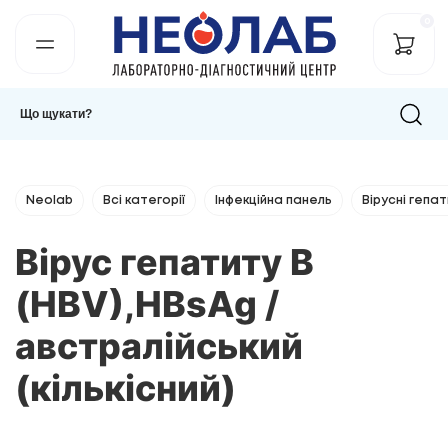
0
Neolab
Всі категорії
Інфекційна панель
Вірусні гепа
Вірус гепатиту B
(HBV),HBsAg /
австралійський
(кількісний)