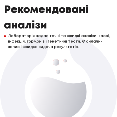
Рекомендовані
аналізи
Лабораторія надає точні та швидкі аналізи: крові,
інфекцій, гормонів і генетичні тести. Є онлайн-
запис і швидка видача результатів.
Вірус гепатиту В (HВV),якісне визначення
(плазма периферичної крові),ПЛР Real-
time
До 5-ти роб. днів