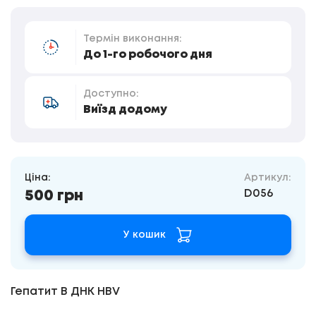
Термін виконання:
До 1-го робочого дня
Доступно:
Виїзд додому
Ціна:
Артикул:
D056
500 грн
У кошик
Гепатит В ДНК HBV