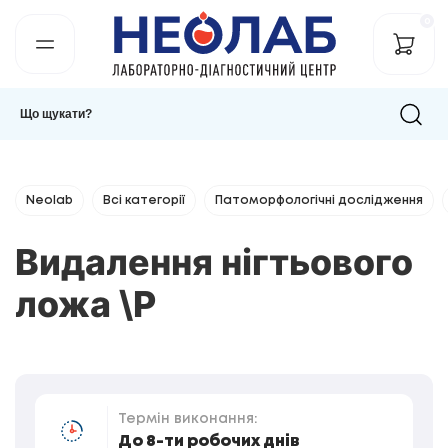
0
Neolab
Всі категорії
Патоморфологічні дослідження
Видалення нігтьового
ложа \Р
Термін виконання:
До 8-ти робочих днів