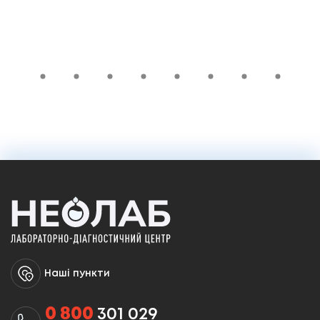
1 965 ₴
У кошик
Наші пункти
0 800
301 029