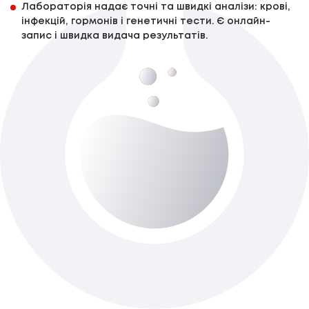
Лабораторія надає точні та швидкі аналізи: крові,
інфекцій, гормонів і генетичні тести. Є онлайн-
запис і швидка видача результатів.
Інші патоморфологічні дослідження IV
категорії складності \Р
До 7-ти роб. днів
Доступно з виїздом додому