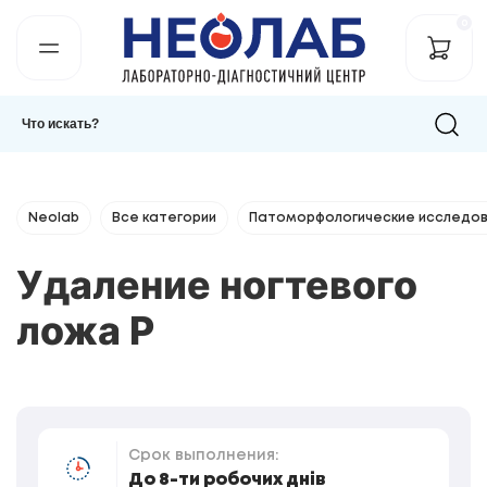
0
Neolab
Все категории
Патоморфологические исследов
Удаление ногтевого
ложа Р
Срок выполнения:
До 8-ти робочих днів