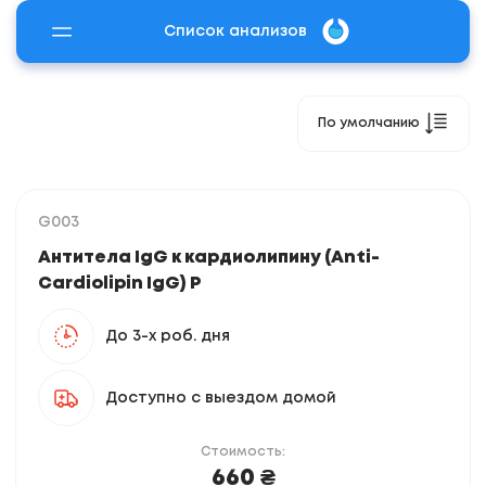
Список анализов
По умолчанию
G003
Антитела IgG к кардиолипину (Anti-
Cardiolipin IgG) Р
До 3-х роб. дня
Доступно с выездом домой
Стоимость:
660 ₴