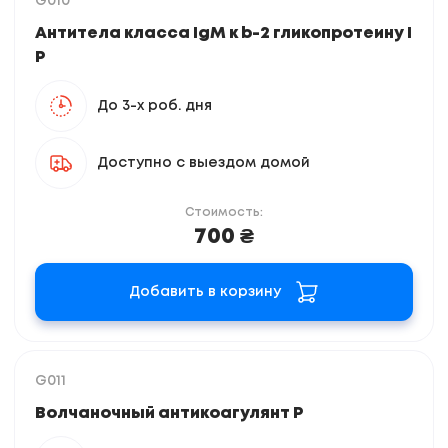
G010
Антитела класса IgM к b-2 гликопротеину I
Р
До 3-х роб. дня
Доступно с выездом домой
Стоимость:
700 ₴
Добавить в корзину
G011
Волчаночный антикоагулянт Р