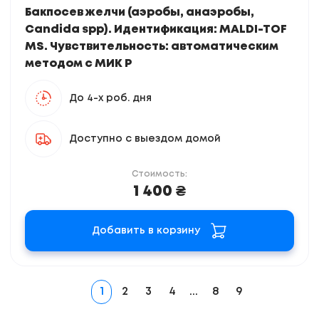
Бакпосев желчи (аэробы, анаэробы,
Candida spp). Идентификация: MALDI-TOF
MS. Чувствительность: автоматическим
методом с МИК Р
До 4-х роб. дня
Доступно с выездом домой
Стоимость:
1 400 ₴
Добавить в корзину
1
2
3
4
...
8
9