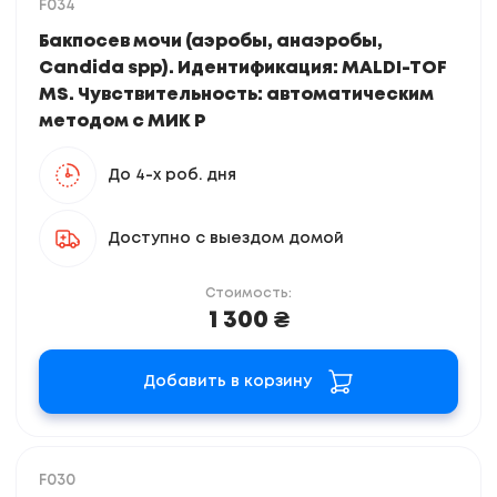
F034
Бакпосев мочи (аэробы, анаэробы,
Candida spp). Идентификация: MALDI-TOF
MS. Чувствительность: автоматическим
методом с МИК Р
До 4-х роб. дня
Доступно с выездом домой
Стоимость:
1 300 ₴
Добавить в корзину
F030