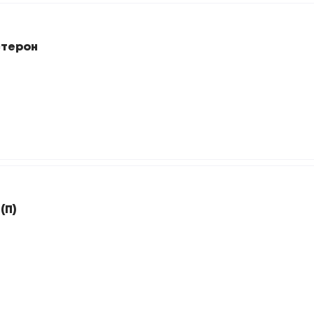
стерон
(П)