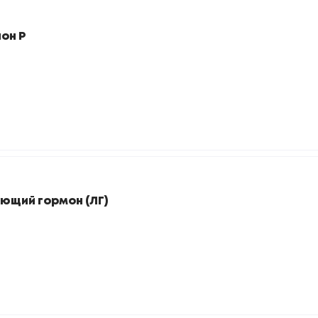
он Р
ющий гормон (ЛГ)