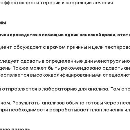
 эффективности терапии и коррекции лечения.
емы
чин проводится с помощью сдачи венозной крови, этот
циент обсуждает с врачом причины и цели тестиро
следует сдавать в определенные дни менструальног
23 день. Также может быть рекомендовано сдавать а
ществляется высококвалифицированными специалис
и отправляется в лабораторию для анализа. Там оп
ачом. Результаты анализов обычно готовы через неск
и при необходимости разрабатывает план лечения и
вную панель