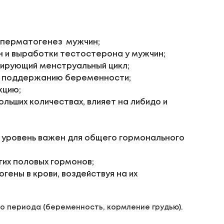
 сперматогенез мужчин;
н и выработки тестостерона у мужчин;
улирующий менструальный цикл;
 и поддержанию беременности;
кцию;
льших количествах, влияет на либидо и
о уровень важен для общего гормонального
гих половых гормонов;
ены в крови, воздействуя на их
о периода (беременность, кормление грудью).