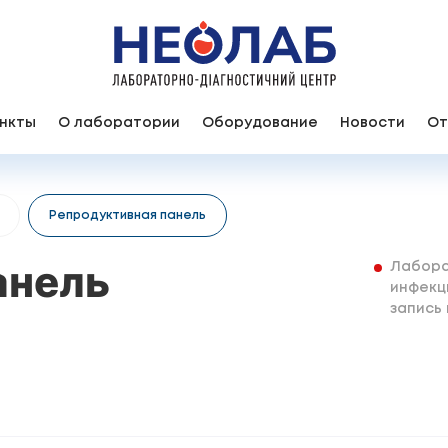
нкты
О лаборатории
Оборудование
Новости
От
Репродуктивная панель
анель
Лабора
инфекц
запись