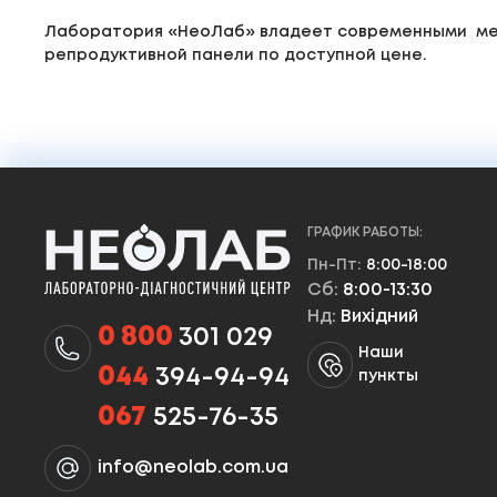
Лаборатория «НеоЛаб» владеет современными мет
репродуктивной панели по доступной цене.
ГРАФИК РАБОТЫ:
Пн-Пт:
8:00-18:00
Сб:
8:00-13:30
Нд:
Вихідний
0 800
301 029
Наши
044
394-94-94
пункты
067
525-76-35
info@neolab.com.ua