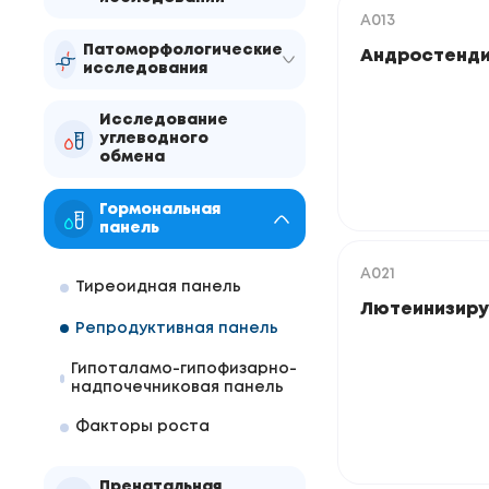
A013
Патоморфологические
Андростенди
исследования
Исследование
углеводного
обмена
Гормональная
панель
A021
Тиреоидная панель
Лютеинизиру
Репродуктивная панель
Гипоталамо-гипофизарно-
надпочечниковая панель
Факторы роста
Пренатальная