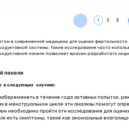
1
2
3
том в современной медицине для оценки фертильности. 
родуктивной системы. Такие исследования часто исполь
родуктивной панели позволяет врачам разработать инди
й панели
т в следующих случаях:
забеременеть в течение года активных попыток, р
ях в менструальном цикле эти анализы помогут опре
ем необходимо пройти эти исследования для оценк
ли есть симптомы, такие как аномальные влагалищ