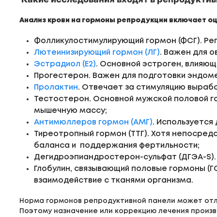
Анализ крови на гормоны репродукции включает оц
Фолликулостимулирующий гормон (ФСГ). Рег
Лютеинизирующий гормон (ЛГ)
. Важен для 
Эстрадиол (Е2)
. Основной эстроген, влияющ
Прогестерон. Важен для подготовки эндом
Пролактин
. Отвечает за стимуляцию выраб
Тестостерон. Основной мужской половой го
мышечную массу;
Антимюллеров гормон (АМГ)
. Используется
Тиреотропный гормон (ТТГ). Хотя непосред
баланса и поддержания фертильности;
Дегидроэпиандростерон-сульфат (ДГЭА-S). 
Глобулин, связывающий половые гормоны (ГС
взаимодействие с тканями организма.
Норма гормонов репродуктивной панели может отли
Поэтому назначение или коррекцию лечения произв