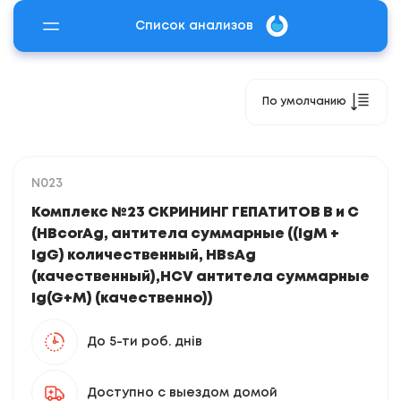
Список анализов
По умолчанию
N023
Комплекс №23 СКРИНИНГ ГЕПАТИТОВ В и С
(HBcorAg, антитела суммарные ((IgМ +
IgG) количественный, HBsAg
(качественный),HCV антитела суммарные
Ig(G+M) (качественно))
До 5-ти роб. днів
Доступно с выездом домой