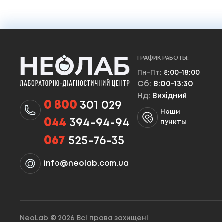
ГРАФИК РАБОТЫ:
Пн-Пт:
8:00-18:00
Сб:
8:00-13:30
Нд:
Вихідний
0 800
301 029
Наши
044
394-94-94
пункты
067
525-76-35
info@neolab.com.ua
NeoLab © 2026 Всі права захищені