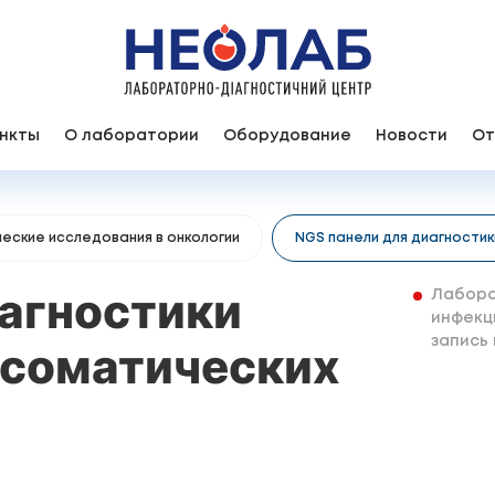
нкты
О лаборатории
Оборудование
Новости
От
еские исследования в онкологии
NGS панели для диагности
иагностики
Лабора
инфекц
запись
 соматических