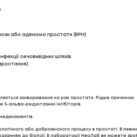
A
лози або аденома простати (BPH)
інфекції сечовивідних шляхів.
 зростання).
вляється захворювання на рак простати. Рідше причиною
е 5-альфа-редуктазних інгібіторів.
 медикаментів.
ологічного або доброякісного процесу в простаті. В певни
азанням до біопсії. В лабораторії НеоЛаб ви можете зро