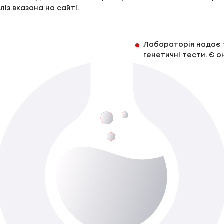
ліз вказана на сайті.
Лабораторія надає то
генетичні тести. Є о
Антиген плоскоклітинної карциноми (SCC)
\Р
До 5-ти роб. днів
Доступно з виїздом додому