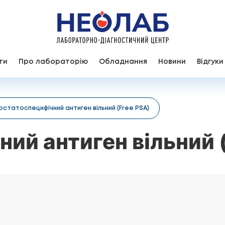
ти
Про лабораторію
Обладнання
Новини
Відгуки
остатоспецифічний антиген вільний (Free PSA)
ий антиген вільний 