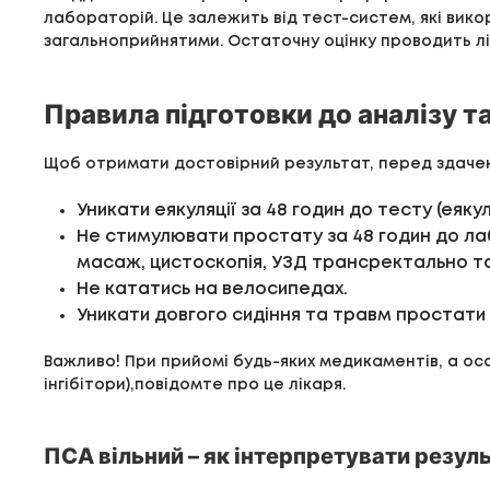
лабораторій. Це залежить від тест-систем, які вико
загальноприйнятими. Остаточну оцінку проводить лі
Правила підготовки до аналізу т
Щоб отримати достовірний результат, перед здачею
Уникати еякуляції за 48 годин до тесту (еяк
Не стимулювати простату за 48 годин до л
масаж, цистоскопія, УЗД трансректально та
Не кататись на велосипедах.
Уникати довгого сидіння та травм простати 
Важливо! При прийомі будь-яких медикаментів, а о
інгібітори),повідомте про це лікаря.
ПСА вільний – як інтерпретувати резул