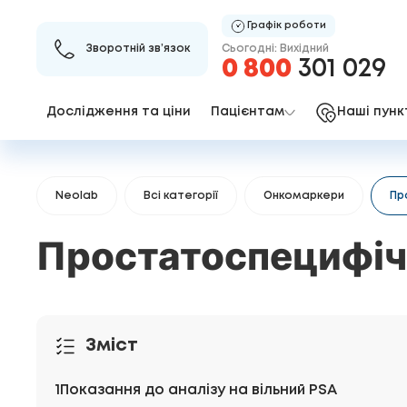
Графік роботи
Сьогодні: Вихідний
Зворотній зв’язок
0 800
301 029
Дослідження та ціни
Пацієнтам
Наші пунк
Neolab
Всі категорії
Онкомаркери
Пр
Простатоспецифічн
Зміст
Показання до аналізу на вільний PSA