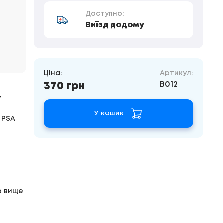
Доступно:
Виїзд додому
Ціна:
Артикул:
B012
370 грн
у
У кошик
 PSA
о вище