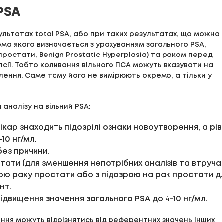
 PSA
льтатах total PSA, або при таких результатах, що можна
рма якого визначається з урахуванням загального PSA,
ростати, Benign Prostatic Hyperplasia) та раком перед
сії. Тобто коливання вільного ПСА можуть вказувати на
алення. Саме тому його не вимірюють окремо, а тільки у
аналізу на вільний PSA:
ар знаходить підозрілі ознаки новоутворення, а рі
10 нг/мл.
ез причини.
ати (для зменшення непотрібних аналізів та втручан
ою раку простати або з підозрою на рак простати д
ент.
ідвищення значення загального PSA до 4-10 нг/мл.
ння можуть відрізнятись від референтних значень інших