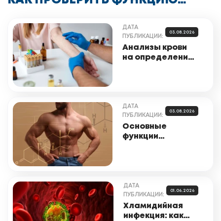
КАК ПРОВЕРИТЬ ФУНКЦИЮ
ПОЧЕК: СОВЕТЫ И АНАЛИЗЫ
ДАТА
03.08.2026
ПУБЛИКАЦИИ:
Анализы крови
на определение
аллергенов: что
нужно знать
ДАТА
03.08.2026
ПУБЛИКАЦИИ:
Основные
функции
тестостерона в
организме
ДАТА
01.06.2026
ПУБЛИКАЦИИ:
Хламидийная
инфекция: как