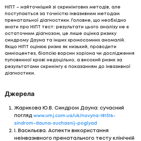
НІПТ – найточніший зі скринінгових методів, але
поступається за точністю інвазивним методам
пренатальної діагностики. Головне, що необхідно
знати про НІПТ тест: результати цього аналізу не є
остаточним діагнозом, це лише оцінка ризику
синдрому Дауна та інших хромосомних аномалій.
Якщо НІПТ оцінює ризик як низький, проводити
амніоцентез, біопсію ворсин хоріона чи дослідження
пуповинної крові недоцільно, а високий ризик за
результатами скринінгу є показанням до інвазивної
діагностики.
Джерела
Жарикова Ю.В. Синдром Дауна: сучасний
погляд
www.umj.com.ua/uk/novyna-181516-
sindrom-dauna-suchasnij-poglyad
І. Васильєва. Аспекти використання
неінвазивного пренатального тесту клінічній