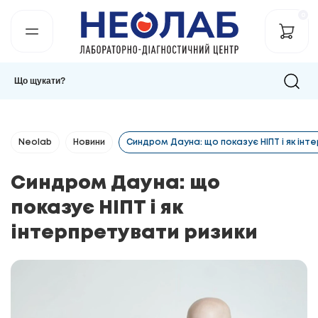
0
Neolab
Новини
Синдром Дауна: що показує НІПТ і як інт
Синдром Дауна: що
показує НІПТ і як
інтерпретувати ризики