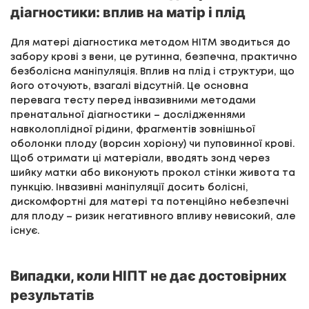
діагностики: вплив на матір і плід
Для матері діагностика методом НІТМ зводиться до
забору крові з вени, це рутинна, безпечна, практично
безболісна маніпуляція. Вплив на плід і структури, що
його оточують, взагалі відсутній. Це основна
перевага тесту перед інвазивними методами
пренатальної діагностики – дослідженнями
навколоплідної рідини, фрагментів зовнішньої
оболонки плоду (ворсин хоріону) чи пуповинної крові.
Щоб отримати ці матеріали, вводять зонд через
шийку матки або виконують прокол стінки живота та
пункцію. Інвазивні маніпуляції досить болісні,
дискомфортні для матері та потенційно небезпечні
для плоду – ризик негативного впливу невисокий, але
існує.
Випадки, коли НІПТ не дає достовірних
результатів