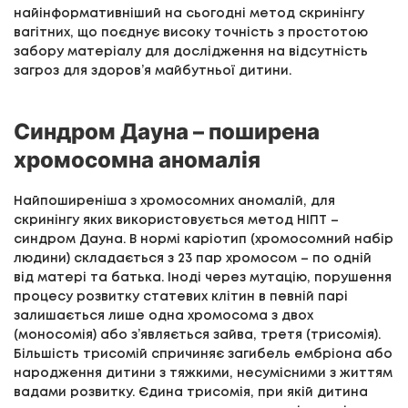
найінформативніший на сьогодні метод скринінгу
вагітних, що поєднує високу точність з простотою
забору матеріалу для дослідження на відсутність
загроз для здоров’я майбутньої дитини.
Синдром Дауна – поширена
хромосомна аномалія
Найпоширеніша з хромосомних аномалій, для
скринінгу яких використовується метод НІПТ –
синдром Дауна. В нормі каріотип (хромосомний набір
людини) складається з 23 пар хромосом – по одній
від матері та батька. Іноді через мутацію, порушення
процесу розвитку статевих клітин в певній парі
залишається лише одна хромосома з двох
(моносомія) або з’являється зайва, третя (трисомія).
Більшість трисомій спричиняє загибель ембріона або
народження дитини з тяжкими, несумісними з життям
вадами розвитку. Єдина трисомія, при якій дитина