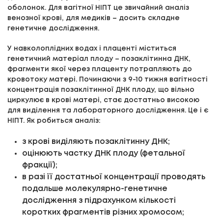
оболонок. Для вагітної НІПТ це звичайний аналіз
венозної крові, для медиків – досить складне
генетичне дослідження.
У навколоплідних водах і плаценті міститься
генетичний матеріал плоду – позаклітинна ДНК,
фрагменти якої через плаценту потрапляють до
кровотоку матері. Починаючи з 9-10 тижня вагітності
концентрація позаклітинної ДНК плоду, що вільно
циркулює в крові матері, стає достатньо високою
для виділення та лабораторного дослідження. Це і є
НІПТ. Як робиться аналіз:
з крові виділяють позаклітинну ДНК;
оцінюють частку ДНК плоду (фетальної
фракції);
в разі її достатньої концентрації проводять
подальше молекулярно-генетичне
дослідження з підрахунком кількості
коротких фрагментів різних хромосом;