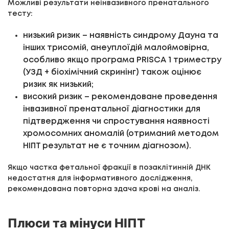
Можливі результати неінвазивного пренатального
тесту:
низький ризик – наявність синдрому Дауна та
інших трисомій, анеуплоїдій малоймовірна,
особливо якщо програма PRISCA 1 триместру
(УЗД + біохімічний скринінг) також оцінює
ризик як низький;
високий ризик – рекомендоване проведення
інвазивної пренатальної діагностики для
підтвердження чи спростування наявності
хромосомних аномалій (отриманий методом
НІПТ результат не є точним діагнозом).
Якщо частка фетальної фракції в позаклітинній ДНК
недостатня для інформативного дослідження,
рекомендована повторна здача крові на аналіз.
Плюси та мінуси НІПТ