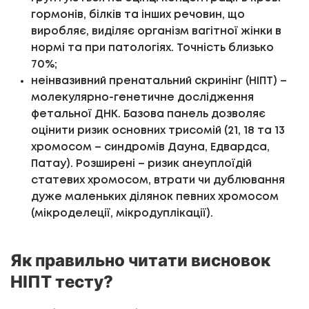
гормонів, білків та інших речовин, що
виробляє, виділяє організм вагітної жінки в
нормі та при патологіях. Точність близько
70%;
неінвазивний пренатальний скринінг (НІПТ) –
молекулярно-генетичне дослідження
фетальної ДНК. Базова панель дозволяє
оцінити ризик основних трисомій (21, 18 та 13
хромосом – синдромів Дауна, Едвардса,
Патау). Розширені – ризик анеуплоїдій
статевих хромосом, втрати чи дублювання
дуже маленьких ділянок певних хромосом
(мікроделеції, мікродуплікації).
Як правильно читати висновок
НІПТ тесту?