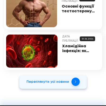
ПУБЛІКАЦІЇ:
Основні функції
тестостерону в
організмі
ДАТА
01.06.2026
ПУБЛІКАЦІЇ:
Хламідійна
інфекція: як
проявляється,
як її виявляють
та лікують
Переглянути усі новини