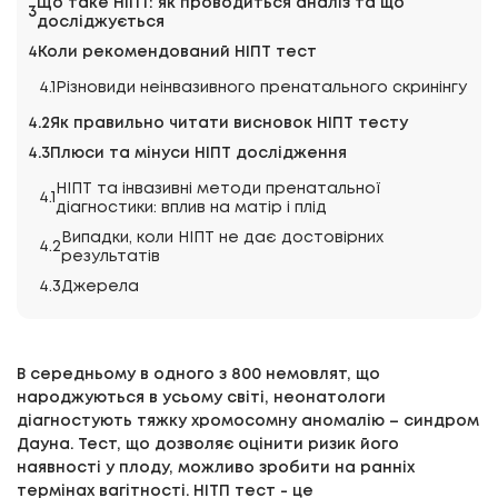
Що таке НІПТ: як проводиться аналіз та що
досліджується
Коли рекомендований НІПТ тест
Різновиди неінвазивного пренатального скринінгу
Як правильно читати висновок НІПТ тесту
Плюси та мінуси НІПТ дослідження
НІПТ та інвазивні методи пренатальної
діагностики: вплив на матір і плід
Випадки, коли НІПТ не дає достовірних
результатів
Джерела
В середньому в одного з 800 немовлят, що
народжуються в усьому світі, неонатологи
діагностують тяжку хромосомну аномалію – синдром
Дауна. Тест, що дозволяє оцінити ризик його
наявності у плоду, можливо зробити на ранніх
термінах вагітності. НІТП тест - це