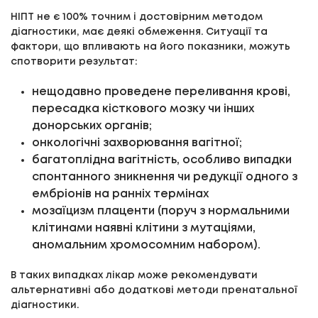
НІПТ не є 100% точним і достовірним методом
діагностики, має деякі обмеження. Ситуації та
фактори, що впливають на його показники, можуть
спотворити результат:
нещодавно проведене переливання крові,
пересадка кісткового мозку чи інших
донорських органів;
онкологічні захворювання вагітної;
багатоплідна вагітність, особливо випадки
спонтанного зникнення чи редукції одного з
ембріонів на ранніх термінах
мозаїцизм плаценти (поруч з нормальними
клітинами наявні клітини з мутаціями,
аномальним хромосомним набором).
В таких випадках лікар може рекомендувати
альтернативні або додаткові методи пренатальної
діагностики.