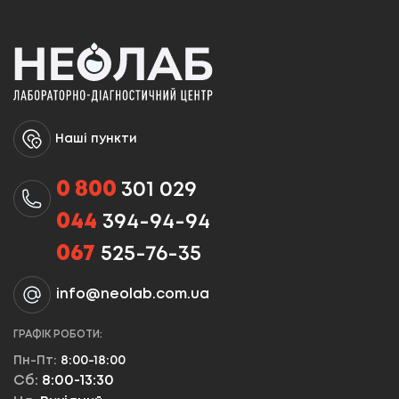
Наші пункти
0 800
301 029
044
394-94-94
067
525-76-35
info@neolab.com.ua
ГРАФІК РОБОТИ:
Пн-Пт:
8:00-18:00
Сб:
8:00-13:30