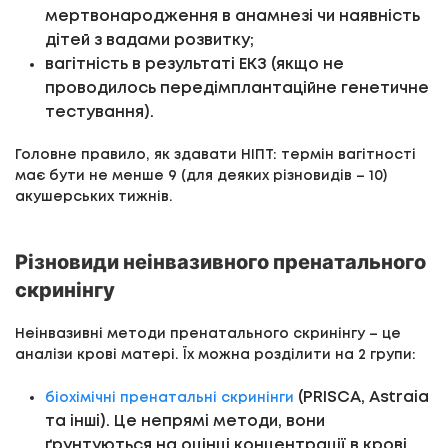
мертвонародження в анамнезі чи наявність
дітей з вадами розвитку;
вагітність в результаті ЕКЗ (якщо не
проводилось передімплантаційне генетичне
тестування).
Головне правило, як здавати НІПТ: термін вагітності
має бути не менше 9 (для деяких різновидів – 10)
акушерських тижнів.
Різновиди неінвазивного пренатального
скринінгу
Неінвазивні методи пренатального скринінгу – це
аналізи крові матері. Їх можна розділити на 2 групи:
(PRISCA, Astraia
біохімічні пренатальні скринінги
та інші). Це непрямі методи, вони
ґрунтуються на оцінці концентрації в крові