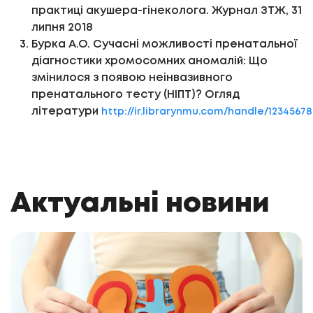
практиці акушера-гінеколога. Журнал ЗТЖ, 31
липня 2018
Бурка А.О. Cучасні можливості пренатальної
діагностики хромосомних аномалій: Що
змінилося з появою неінвазивного
пренатального тесту (НІПТ)? Огляд
літератури
http://ir.librarynmu.com/handle/12345678
Актуальні новини