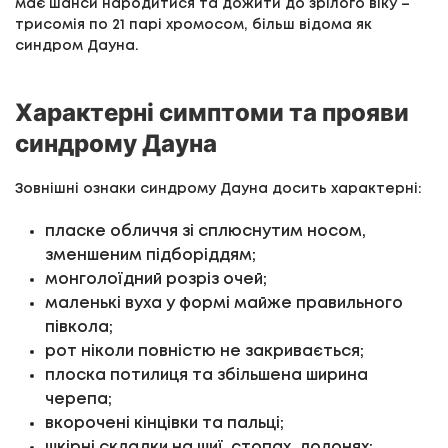
має шанси народитися та дожити до зрілого віку –
трисомія по 21 парі хромосом, більш відома як
синдром Дауна.
Характерні симптоми та прояви
синдрому Дауна
Зовнішні ознаки синдрому Дауна досить характерні:
пласке обличчя зі сплюснутим носом,
зменшеним підборіддям;
монголоїдний розріз очей;
маленькі вуха у формі майже правильного
півкола;
рот ніколи повністю не закривається;
плоска потилиця та збільшена ширина
черепа;
вкорочені кінцівки та пальці;
шкірні складки на шиї, стопах, долонях;