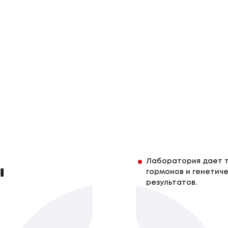
Лаборатория дает т
ы
гормонов и генетиче
результатов.