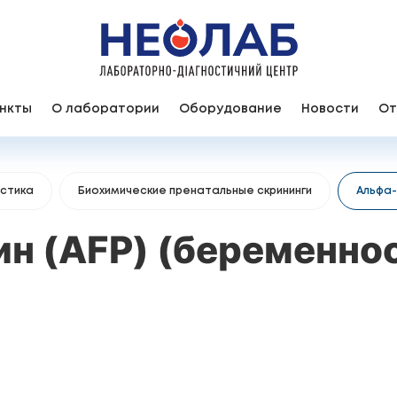
нкты
О лаборатории
Оборудование
Новости
От
остика
Биохимические пренатальные скрининги
Альфа-
 (AFP) (беременнос