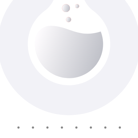
Плацентарный фактор роста (PLGF) Р
До 6-ти роб. днів
Доступно з виїздом додому
1 505 ₴
Добавить в корзину