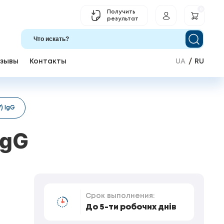
0
Получить
результат
зывы
Контакты
UA
RU
) IgG
IgG
Срок выполнения:
До 5-ти робочих днів