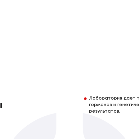
Лаборатория дает т
ы
гормонов и генетиче
результатов.