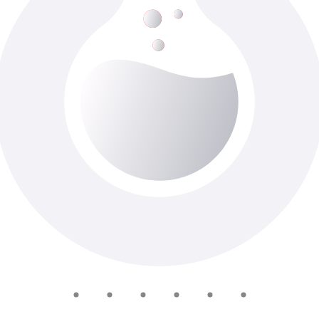
Коклюш (Bordetella pentussis),IgM
До 5-ти роб. днів
Доступно з виїздом додому
800 ₴
Добавить в корзину