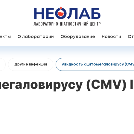
нкты
О лаборатории
Оборудование
Новости
От
Другие инфекции
Авидность к цитомегаловирусу (CMV
мегаловирусу (CMV) 