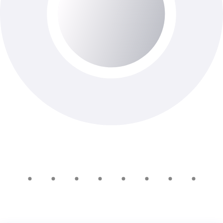
Определение чувствительности
микроорганизмов к антибактериальным
препаратам диско-диффузионным
методом (ДДМ) Р
До 2-х роб. дня
Доступно з виїздом додому
500 ₴
Добавить в корзину