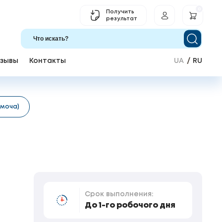
0
Получить
результат
зывы
Контакты
UA
RU
 моча)
Срок выполнения:
До 1-го робочого дня