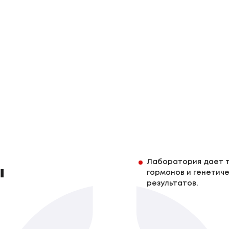
Лаборатория дает т
ы
гормонов и генетиче
результатов.