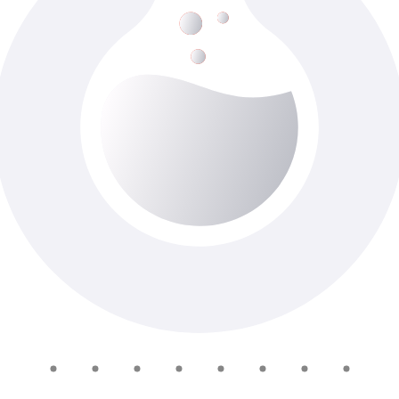
Натрий (суточная моча)
До 1-го роб. дня
Доступно з виїздом додому
215 ₴
Добавить в корзину