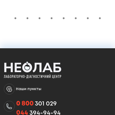
Наши пункты
0 800
301 029
044
394-94-94