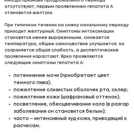
Иногда признаки продромального периода
отсутствуют, первым проявлением гепатита А
становится желтуха.
При типичном течении на смену начальному периоду
приходит желтушный. Симптомы интоксикации
становятся менее выраженными, снижается
температура, общее самочувствие улучшается, но
сохраняется общая слабость, а диспептические
проявления нарастают. Ярко проявляются
следующие симптомы гепатита А:
потемнение мочи (приобретает цвет
темного пива);
пожелтение слизистых оболочек рта, склер;
пожелтение кожи (шафрановый оттенок);
посветление, обесцвечивание кала (в разгар
заболевания он становится белым);
часто – интенсивный зуд кожи, приводящий к
расчесам.