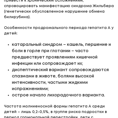
привести к хроническим осложнениям,
спровоцировать манифестацию синдрома Жильбера
(генетически обусловленное нарушение обмена
билирубина).
Особенности продромального периода гепатита А у
детей:
катаральный синдром – кашель, першение и
боли в горле при глотании – часто
предшествует проявлениям кишечной
инфекции или сопровождает их;
диспептический вариант сопровождаются
спазмами в животе, болями высокой
интенсивности, частыми жидкими
испражнениями;
острое начало лихорадочного варианта.
Частота молниеносной формы гепатита А среди
детей – лишь 0,2-0,5%, в группе риска подростки в
период гормональной перестройки, дети с