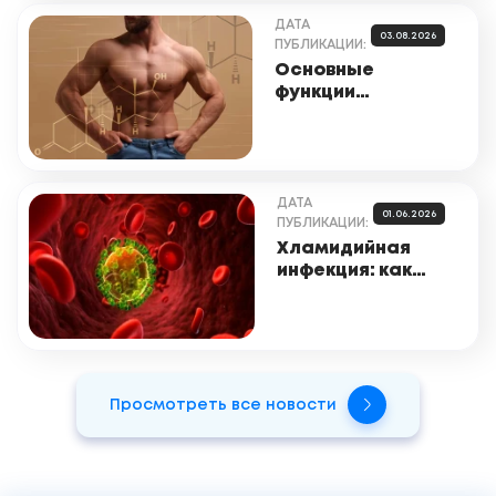
ДАТА
03.08.2026
ПУБЛИКАЦИИ:
Основные
функции
тестостерона в
организме
ДАТА
01.06.2026
ПУБЛИКАЦИИ:
Хламидийная
инфекция: как
проявляется, как
ее
обнаруживают и
лечат
Просмотреть все новости