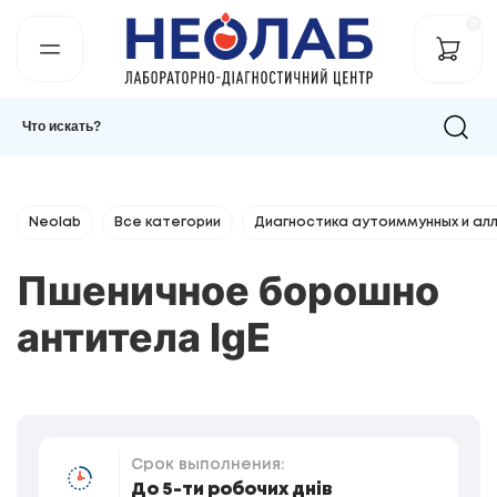
0
Neolab
Все категории
Диагностика аутоиммунных и ал
Пшеничное борошно
антитела IgE
Срок выполнения:
До 5-ти робочих днів