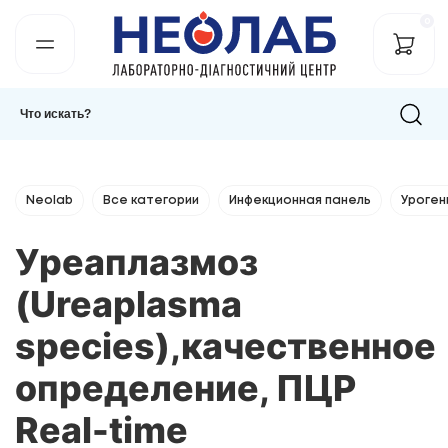
0
Neolab
Все категории
Инфекционная панель
Уроген
Уреаплазмоз
(Ureaplasma
species),качественное
определение, ПЦР
Real-time