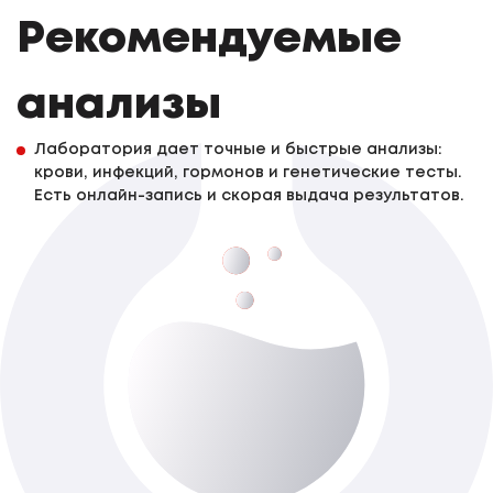
Рекомендуемые
анализы
Лаборатория дает точные и быстрые анализы:
крови, инфекций, гормонов и генетические тесты.
Есть онлайн-запись и скорая выдача результатов.
Уреаплазмоз (Ureaplasma
parvum),количественное определение (у/
г мазок, мазок из ротоглотки, выделения
конъюнктивы глаза, соскобы кожи (осад
До 3-х роб. дня
первой порции утренней мочи),секрет
предстательной железы, сперма),ПЦР