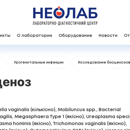
нкты
О лаборатории
Оборудование
Новости
От
Урогенитальные инфекции
Исследование биоценозов
ценоз
a vaginalis (кількісно), Mobiluncus spp., Bacterial
agilis, Megasphaera Type 1 (якісно), Ureaplasma spec
sma hominis (якісно), Trichomonas vaginalis (якісно),