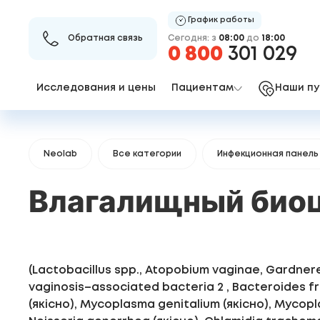
График работы
Сегодня: з
08:00
до
18:00
Обратная связь
0 800
301 029
Исследования и цены
Пациентам
Наши пу
Neolab
Все категории
Инфекционная панель
Влагалищный био
(Lactobacillus spp., Atopobium vaginae, Gardnerell
vaginosis–associated bacteria 2 , Bacteroides fr
(якісно), Mycoplasma genitalium (якісно), Mycopla