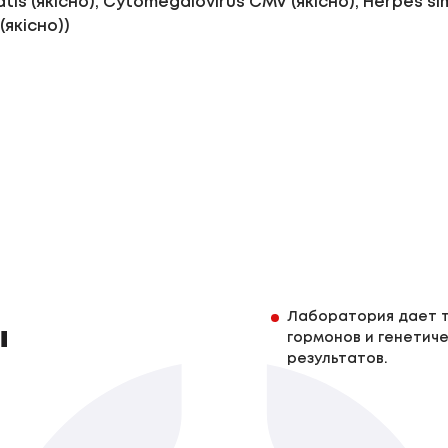
tis (якісно), Cytomegalovirus CMV (якісно), Herpes si
 (якісно))
Лаборатория дает т
ы
гормонов и генетиче
результатов.