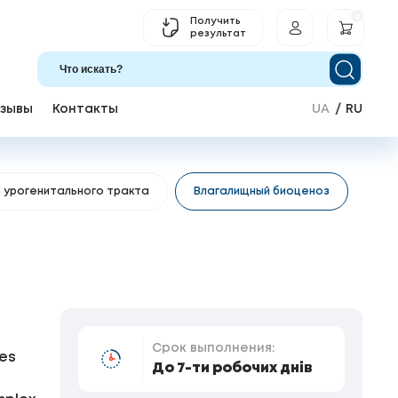
0
Получить
результат
зывы
Контакты
UA
RU
 урогенитального тракта
Влагалищный биоценоз
Срок выполнения:
ies
До 7-ти робочих днів