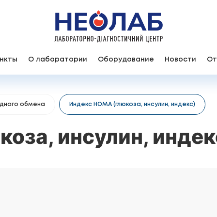
нкты
О лаборатории
Оборудование
Новости
От
одного обмена
Индекс HOMA (глюкоза, инсулин, индекс)
оза, инсулин, индек