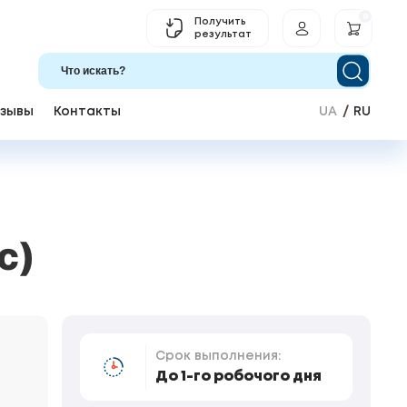
0
Получить
результат
зывы
Контакты
UA
RU
с)
Срок выполнения:
До 1-го робочого дня