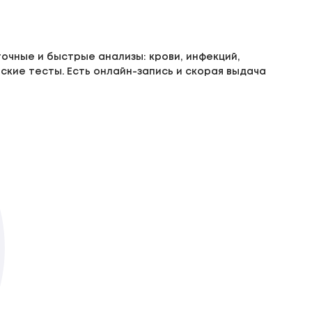
очные и быстрые анализы: крови, инфекций,
ские тесты. Есть онлайн-запись и скорая выдача
Инсулин
До 1-го роб. дня
Доступно з виїздом додому