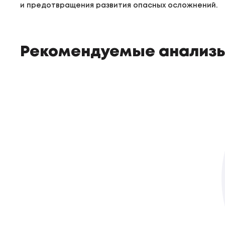
и предотвращения развития опасных осложнений.
Рекомендуемые анализ
Лептин \Р
До 7-ти роб. днів
Доступно з виїздом додому