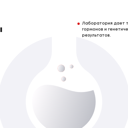
Лаборатория дает т
ы
гормонов и генетиче
результатов.
Глюкоза (сыворотка крови)
До 1-го роб. дня
Доступно з виїздом додому