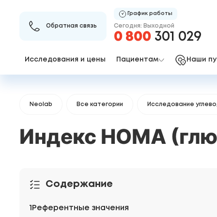
График работы
Сегодня: Выходной
Обратная связь
0 800
301 029
Исследования и цены
Пациентам
Наши пу
Neolab
Все категории
Исследование углев
Индекс HOMA (глюк
Содержание
Референтные значения