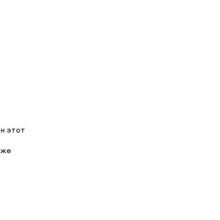
ин этот
кже